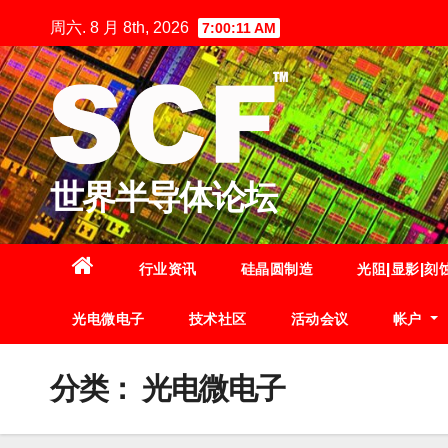
跳
周六. 8 月 8th, 2026
7:00:12 AM
至
内
容
世界半导体论坛
行业资讯
硅晶圆制造
光阻|显影|刻
光电微电子
技术社区
活动会议
帐户
分类：
光电微电子