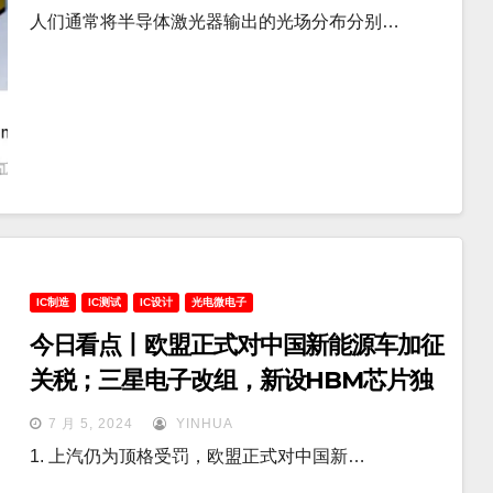
人们通常将半导体激光器输出的光场分布分别…
IC制造
IC测试
IC设计
光电微电子
今日看点丨欧盟正式对中国新能源车加征
关税；三星电子改组，新设HBM芯片独
立研发团队
7 月 5, 2024
YINHUA
1. 上汽仍为顶格受罚，欧盟正式对中国新…