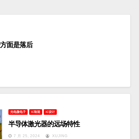
少方面是落后
光电微电子
IC制造
IC设计
半导体激光器的远场特性
7 月 25, 2024
XUJING