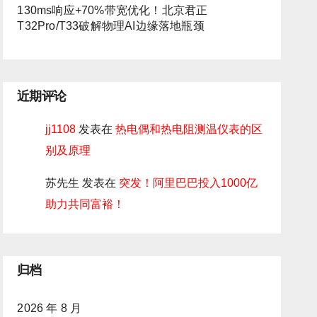
130ms响应+70%带宽优化！北京君正
T32Pro/T33破解物理AI边缘落地瓶颈
近期评论
jj1108
发表在
热电偶和热电阻测温仪表的区
别及原理
苏先生
发表在
突发！阿里巴巴投入1000亿
助力共同富裕！
归档
2026 年 8 月