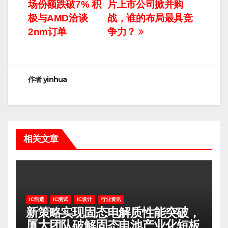
场份额跌破7% 积
片上市公司掀并购
章
极与AMD洽谈
战，谁的布局最具竞
导
2nm订单
争力？
航
作者
yinhua
相关文章
IC制造
IC测试
IC设计
行业资讯
新策略实现固态电解质性能突破，
厦大团队破解固态电池产业化短板