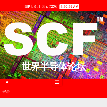
跳
周四. 8 月 6th, 2026
4:20:30 AM
至
内
容
世界半导体论坛
登录