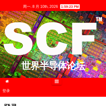
跳
周一. 8 月 10th, 2026
1:59:23 PM
至
内
容
世界半导体论坛
登录