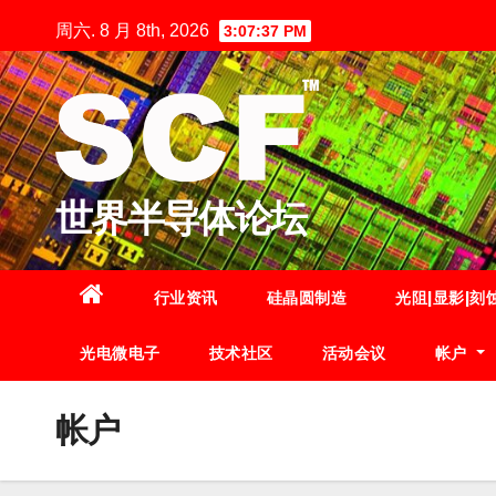
跳
周六. 8 月 8th, 2026
3:07:38 PM
至
内
容
世界半导体论坛
行业资讯
硅晶圆制造
光阻|显影|刻
光电微电子
技术社区
活动会议
帐户
帐户