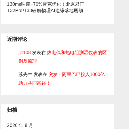
130ms响应+70%带宽优化！北京君正
T32Pro/T33破解物理AI边缘落地瓶颈
近期评论
jj1108
发表在
热电偶和热电阻测温仪表的区
别及原理
苏先生
发表在
突发！阿里巴巴投入1000亿
助力共同富裕！
归档
2026 年 8 月