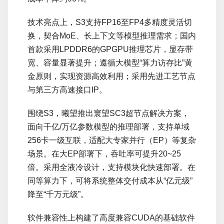
技术亮点上，S3支持FP16至FP4多精度灵活切
换，契合MoE、长上下文等模型推理需求；国内
首款采用LPDDR6的GPGPU推理芯片，显存带
宽、容量显著提升；遵循大模型“算力访存比”黄
金原则，实现资源高效利用；采用先进工艺节点
与第三方高速接口IP。
围绕S3，曦望推出寰望SC3超节点解决方案，
面向千亿/万亿参数模型的推理部署，支持单域
256卡一级互联，适配大专家并行（EP）等复杂
场景。在大EP部署下，吞吐率可提升20~25
倍。采用全液冷设计，支持模块化快速部署。在
同等算力下，可将系统整体交付成本从“亿元级”
降至“千万元级”。
软件兼容性上构建了高度兼容CUDA的基础软件