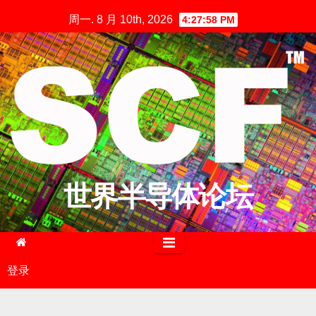
跳
周一. 8 月 10th, 2026
4:27:59 PM
至
内
容
世界半导体论坛
登录