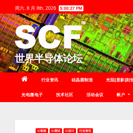
跳
周六. 8 月 8th, 2026
5:00:28 PM
至
内
容
世界半导体论坛
行业资讯
硅晶圆制造
光阻|显影|刻
光电微电子
技术社区
活动会议
帐户
IC制造
IC测试
IC设计
行业资讯