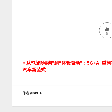
赞
文
从“功能堆砌”到“体验驱动”：5G+AI 重
汽车新范式
章
导
航
作者
yinhua