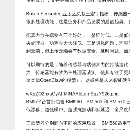
多的算力”，支持在极低功耗下进行实时的数据处
Bosch Sensortec 亚太区总裁王宏宇指
很多处理功能，这是业务和产品发展的必然趋势。
把算力放在端侧有三个好处，一是延时低。二是低
央处理器，功耗会大大降低。三是隐私问题，环境
到云端，但上传云端会有数据安全、延时问题。如
可以期待的是，随着传感器与端侧算力的持续迭代
力，传感器能有效为主处理器减负，使其专注于更
署类似OpenClaw的模型）。这或将是未来智能
wKgZO2nxaGyAFMfNAAbLq-nSgzY926.png
BMI5平台首批包含 BMI560、BMI563 和 B
低漂移、超低噪声、超强抗振动和低延迟，全尺度范围
三款型号分别面向不同的应用场景： BMI560适