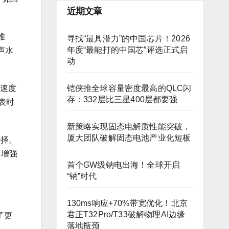
近期文章
难
寻找“最具潜力”的中国芯片！2026
年度“最能打的中国芯”评选正式启
声水
动
铠侠推全球容量密度最高的QLC闪
加速度
存：332层比三星400层都要强
手表时
新策略实现固态电解质性能突破，
厦大团队破解固态电池产业化短板
选择。
，增强
首个GW级钠电出海！全球开启
“钠”时代
130ms响应+70%带宽优化！北京
君正T32Pro/T33破解物理AI边缘
了更
落地瓶颈