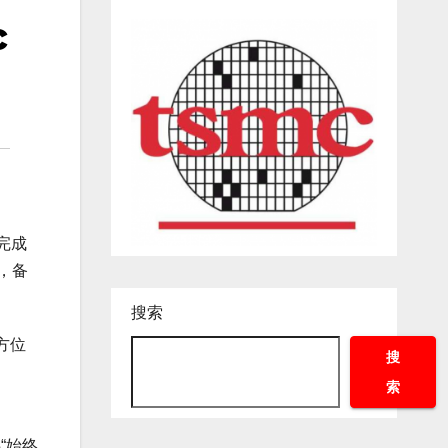
c
台完成
布，备
搜索
方位
搜
索
“始终