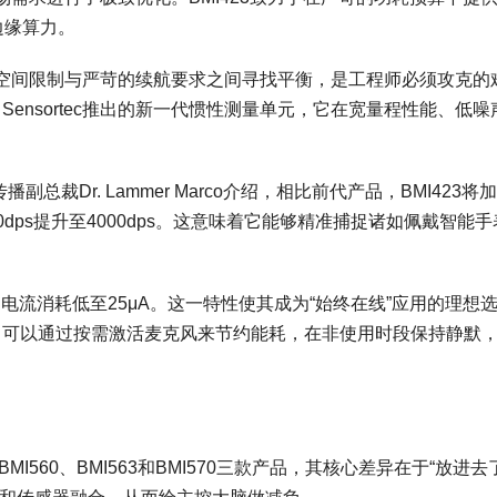
边缘算力。
空间限制与严苛的续航要求之间寻找平衡，是工程师必须攻克的
h Sensortec推出的新一代惯性测量单元，它在宽量程性能、低噪
传播副总裁Dr. Lammer Marco介绍，相比前代产品，BMI423将
0dps提升至4000dps。这意味着它能够精准捕捉诸如佩戴智能
的电流消耗低至25μA。这一特性使其成为“始终在线”应用的理想
功能，可以通过按需激活麦克风来节约能耗，在非使用时段保持静默
I560、BMI563和BMI570三款产品，其核心差异在于“放进去