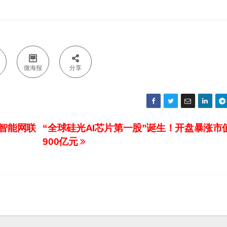
微海报
分享
构智能网联
“全球硅光AI芯片第一股”诞生！开盘暴涨市
900亿元