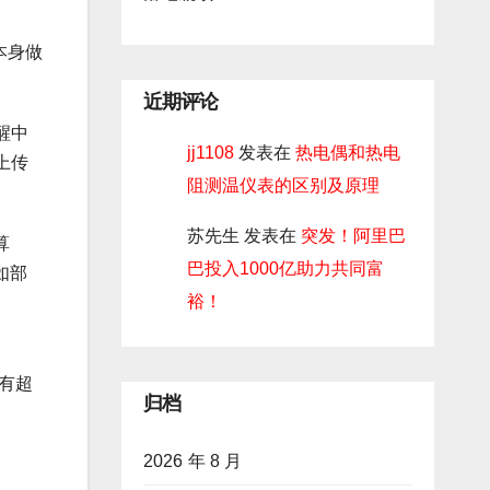
本身做
近期评论
醒中
jj1108
发表在
热电偶和热电
上传
阻测温仪表的区别及原理
苏先生
发表在
突发！阿里巴
算
巴投入1000亿助力共同富
如部
裕！
具有超
归档
2026 年 8 月