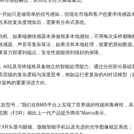
理和传感器融合，从而给主控大脑做减负。
出，传感器一开始只是做简单的信号感知，但现在市场和客户也要求传感器
当系统复杂度增加后，需要有分布式系统。
功耗，如果端侧传感器本身做很多本地感知，不用每次采样都唤
传感器、声音等复杂算法，如果没有本地处理，就要把原始数据
果算力部署到端点，安全性就能得到很好的保障。
，AI玩具等终端将具备独立的智能处理能力。通过分担部分基础
高层级的复杂逻辑与深度思考，例如运行更复杂的AI对话模型（
硬件架构的重要演进方向。
MI570 三款型号，“我们在BMI5平台上实现了世界级的性能和鲁棒性，
（FSR）相比上一代产品提升两倍”Marco表示。
用于XR头显与眼镜、旗舰智能手机以及先进的光学图像稳定系统；