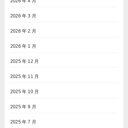
2026 年 4 月
2026 年 3 月
2026 年 2 月
2026 年 1 月
2025 年 12 月
2025 年 11 月
2025 年 10 月
2025 年 9 月
2025 年 7 月