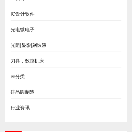
IC设计软件
光电微电子
光阻|显影|刻蚀液
刀具，数控机床
未分类
硅晶圆制造
行业资讯