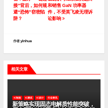
章
接”背后，如何规
和销售 GaN 功率器
导
避“恐怖”窃密陷
件，不受英飞凌无理诉
阱？
讼影响
航
作者
yinhua
相关文章
IC制造
IC测试
IC设计
行业资讯
新策略实现固态电解质性能突破，