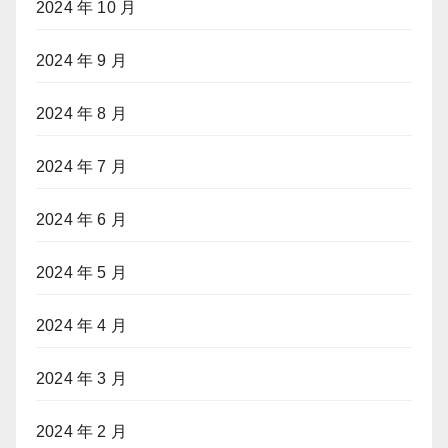
2024 年 10 月
2024 年 9 月
2024 年 8 月
2024 年 7 月
2024 年 6 月
2024 年 5 月
2024 年 4 月
2024 年 3 月
2024 年 2 月