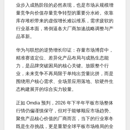
业步入成熟阶段的必然表现，也是市场从规模增
量竞争向价值存量竞争转型的重要分水岭。依靠
库存堆积带来的虚假增长难以维系，需求疲软的
行业基本面，将倒逼各大厂商加速战略调整与产
品革新。
华为与联想的逆势增长印证：存量市场博弈中，
精准赛道定位、差异化产品布局与成熟生态能
力，是品牌突破困局的核心关键。放眼整个行
业，未来竞争不再局限于单纯出货量比拼，而是
围绕用户核心需求、全场景应用落地、软硬件生
态构建展开的综合实力较量。
正如 Omdia 预判，2026 年下半年平板市场整体
行情仍偏谨慎保守，但对于能够顺应市场趋势、
聚焦产品核心价值的厂商而言，当下的行业寒冬
既是生存挑战，更是重塑全球平板市场格局的全