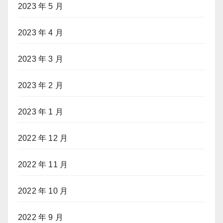
2023 年 5 月
2023 年 4 月
2023 年 3 月
2023 年 2 月
2023 年 1 月
2022 年 12 月
2022 年 11 月
2022 年 10 月
2022 年 9 月