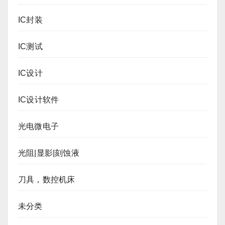
IC封装
IC测试
IC设计
IC设计软件
光电微电子
光阻|显影|刻蚀液
刀具，数控机床
未分类