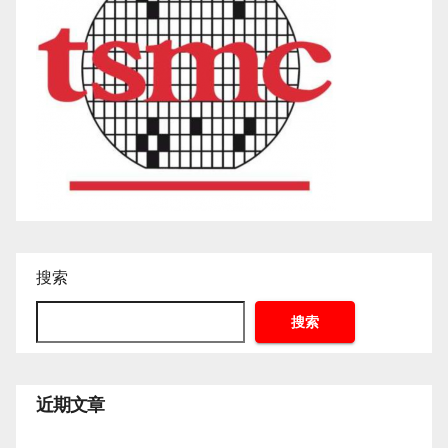
搜索
搜索
近期文章