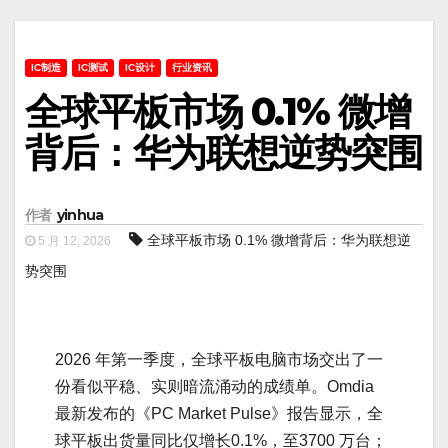
IC制造
IC测试
IC设计
行业资讯
全球平板市场 0.1% 微增
背后：华为联想逆势突围
作者
yinhua
全球平板市场 0.1% 微增背后：华为联想逆
5 月 12, 2026
势突围
2026 年第一季度，全球平板电脑市场交出了一
份看似平稳、实则暗流涌动的成绩单。Omdia
最新发布的《PC Market Pulse》报告显示，全
球平板出货量同比仅增长0.1%，至3700 万台；