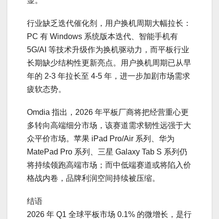
显。
行业缺乏迭代催化剂，用户换机周期大幅拉长：
PC 有 Windows 系统版本迭代、智能手机有
5G/AI 等技术升级作为换机驱动力，而平板行业
长期缺少结构性更新亮点。用户换机周期已从早
年的 2-3 年拉长至 4-5 年，进一步加剧市场需求
疲软态势。
Omdia 指出，2026 年平板厂商将把经营重心更
多转向高端细分市场，该赛道需求韧性远强于大
众平价市场。苹果 iPad Pro/Air 系列、华为
MatePad Pro 系列、三星 Galaxy Tab S 系列仍
将持续领跑高端市场；而中低端赛道或将陷入价
格战内卷，品牌利润空间持续被压缩。
结语
2026 年 Q1 全球平板市场 0.1% 的微增长，是行