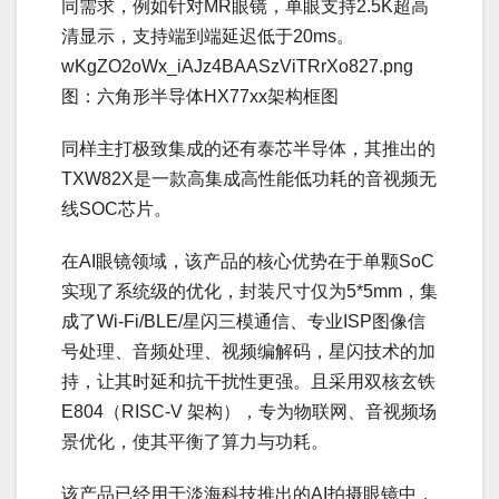
同需求，例如针对MR眼镜，单眼支持2.5K超高
清显示，支持端到端延迟低于20ms。
wKgZO2oWx_iAJz4BAASzViTRrXo827.png
图：六角形半导体HX77xx架构框图
同样主打极致集成的还有泰芯半导体，其推出的
TXW82X是一款高集成高性能低功耗的音视频无
线SOC芯片。
在AI眼镜领域，该产品的核心优势在于单颗SoC
实现了系统级的优化，封装尺寸仅为5*5mm，集
成了Wi-Fi/BLE/星闪三模通信、专业ISP图像信
号处理、音频处理、视频编解码，星闪技术的加
持，让其时延和抗干扰性更强。且采用双核玄铁
E804（RISC-V 架构），专为物联网、音视频场
景优化，使其平衡了算力与功耗。
该产品已经用于淡海科技推出的AI拍摄眼镜中，