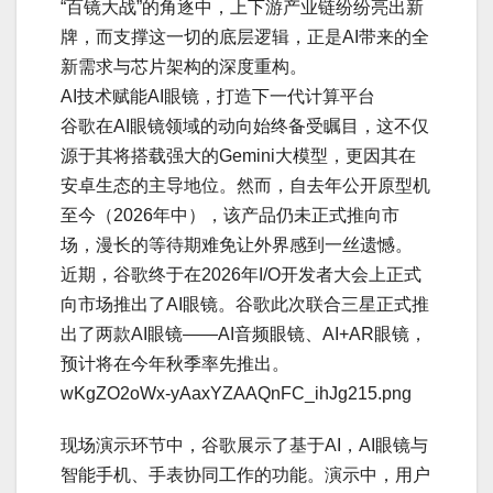
“百镜大战”的角逐中，上下游产业链纷纷亮出新
牌，而支撑这一切的底层逻辑，正是AI带来的全
新需求与芯片架构的深度重构。
AI技术赋能AI眼镜，打造下一代计算平台
谷歌在AI眼镜领域的动向始终备受瞩目，这不仅
源于其将搭载强大的Gemini大模型，更因其在
安卓生态的主导地位。然而，自去年公开原型机
至今（2026年中），该产品仍未正式推向市
场，漫长的等待期难免让外界感到一丝遗憾。
近期，谷歌终于在2026年I/O开发者大会上正式
向市场推出了AI眼镜。谷歌此次联合三星正式推
出了两款AI眼镜——AI音频眼镜、AI+AR眼镜，
预计将在今年秋季率先推出。
wKgZO2oWx-yAaxYZAAQnFC_ihJg215.png
现场演示环节中，谷歌展示了基于AI，AI眼镜与
智能手机、手表协同工作的功能。演示中，用户