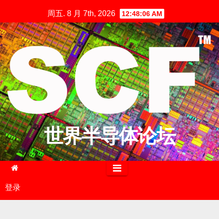
跳
周五. 8 月 7th, 2026
12:48:07 AM
至
内
容
世界半导体论坛
登录