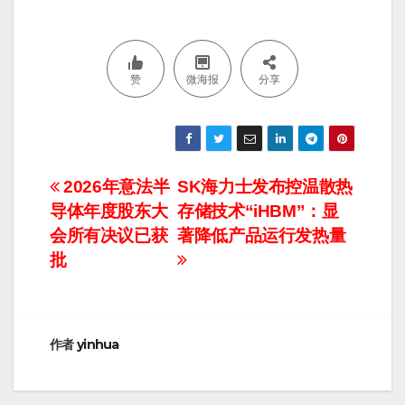
赞
微海报
分享
文
2026年意法半
SK海力士发布控温散热
导体年度股东大
存储技术“iHBM”：显
章
会所有决议已获
著降低产品运行发热量
导
批
航
作者
yinhua