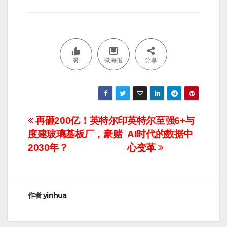
赞
微海报
分享
文
再砸200亿！英特尔印
英特尔至强6+与
度建玻璃基板厂，豪赌
AI时代的数据中
章
2030年？
心变革
导
航
作者
yinhua