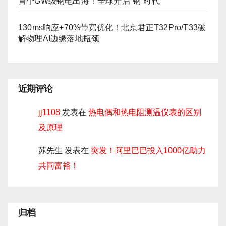
首个GW级钠电出海！全球开启“钠”时代
130ms响应+70%带宽优化！北京君正T32Pro/T33破
解物理AI边缘落地瓶颈
近期评论
jj1108
发表在
热电偶和热电阻测温仪表的区别
及原理
苏先生
发表在
突发！阿里巴巴投入1000亿助力
共同富裕！
归档