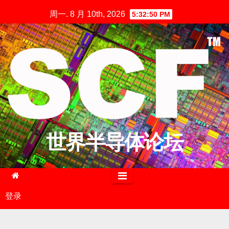
跳
周一. 8 月 10th, 2026
5:32:51 PM
至
内
容
世界半导体论坛
登录