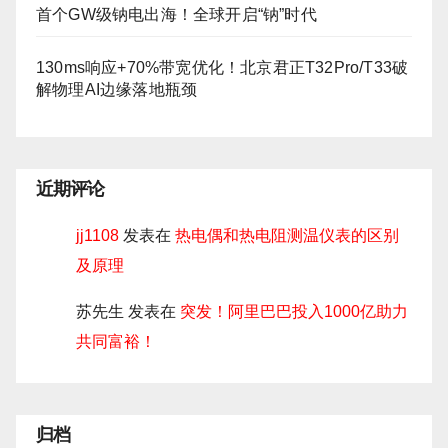
首个GW级钠电出海！全球开启“钠”时代
130ms响应+70%带宽优化！北京君正T32Pro/T33破
解物理AI边缘落地瓶颈
近期评论
jj1108
发表在
热电偶和热电阻测温仪表的区别
及原理
苏先生
发表在
突发！阿里巴巴投入1000亿助力
共同富裕！
归档