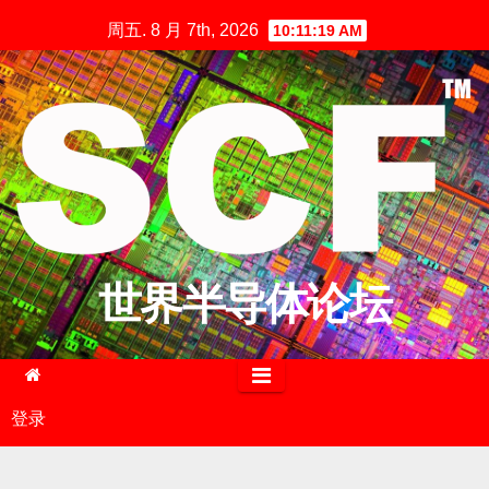
跳
周五. 8 月 7th, 2026
10:11:20 AM
至
内
容
世界半导体论坛
登录