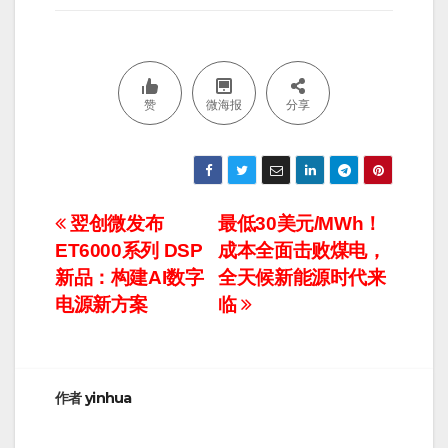
赞
微海报
分享
文
翌创微发布
最低30美元/MWh！
ET6000系列 DSP
成本全面击败煤电，
章
新品：构建AI数字
全天候新能源时代来
导
电源新方案
临
航
作者
yinhua