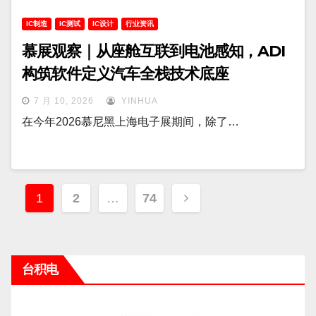
IC制造
IC测试
IC设计
行业资讯
慕展观察｜从座舱互联到电池感知，ADI
构筑软件定义汽车全栈技术底座
7 月 10, 2026
YINHUA
在今年2026慕尼黑上海电子展期间，除了…
文
1
2
…
74
章
分
台积电
页