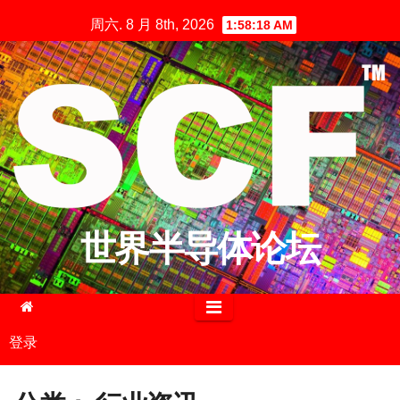
跳
周六. 8 月 8th, 2026
1:58:19 AM
至
内
容
世界半导体论坛
登录