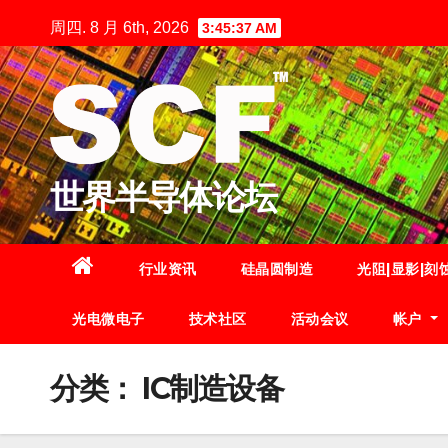
跳
周四. 8 月 6th, 2026
3:45:38 AM
至
内
容
世界半导体论坛
行业资讯
硅晶圆制造
光阻|显影|刻
光电微电子
技术社区
活动会议
帐户
分类：
IC制造设备